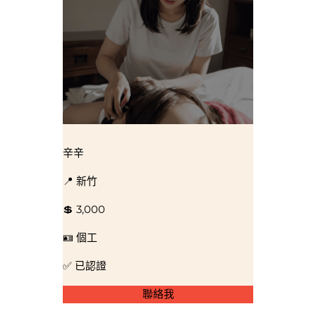
辛辛
📍 新竹
💲 3,000
🪪 個工
✅ 已認證
聯絡我