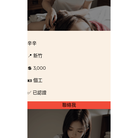
辛辛
📍 新竹
💲 3,000
🪪 個工
✅ 已認證
聯絡我