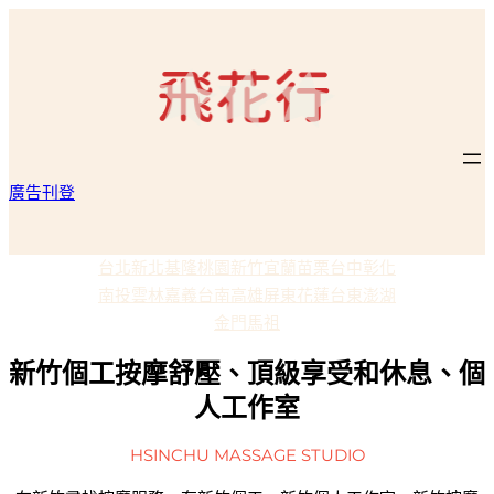
廣告刊登
台北
新北
基隆
桃園
新竹
宜蘭
苗栗
台中
彰化
南投
雲林
嘉義
台南
高雄
屏東
花蓮
台東
澎湖
金門
馬祖
新竹個工按摩舒壓、頂級享受和休息、個
人工作室
HSINCHU MASSAGE STUDIO