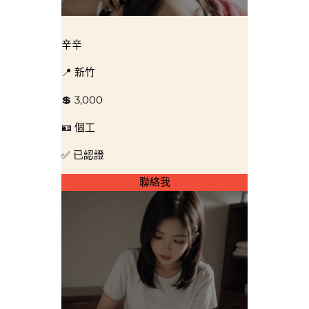
辛辛
📍 新竹
💲 3,000
🪪 個工
✅ 已認證
聯絡我