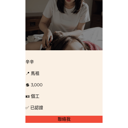
辛辛
📍 馬祖
💲 3,000
🪪 個工
✅ 已認證
聯絡我