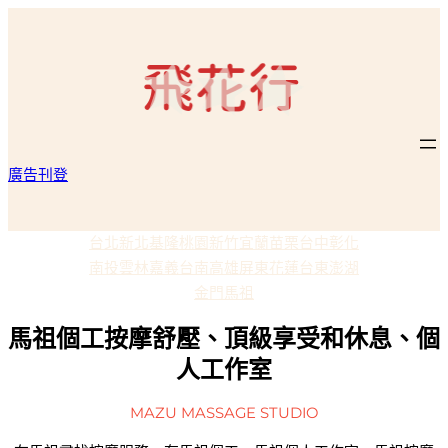
廣告刊登
台北
新北
基隆
桃園
新竹
宜蘭
苗栗
台中
彰化
南投
雲林
嘉義
台南
高雄
屏東
花蓮
台東
澎湖
金門
馬祖
馬祖個工按摩舒壓、頂級享受和休息、個
人工作室
MAZU MASSAGE STUDIO