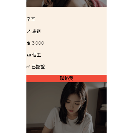
辛辛
📍 馬祖
💲 3,000
🪪 個工
✅ 已認證
聯絡我