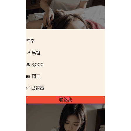
辛辛
📍 馬祖
💲 3,000
🪪 個工
✅ 已認證
聯絡我