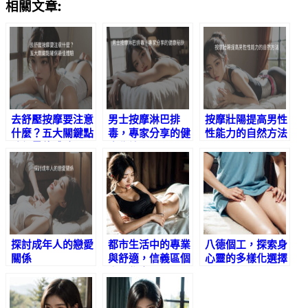
相關文章:
去舒壓按摩要注意
男士按摩淋巴排
按摩壯陽提高男性
什麼？五大關鍵點
毒，專家分享的健
性能力的自然方法
確保最佳體驗
康秘訣
探討成年人的戀愛
都市生活中的專業
八德個工，探索身
關係
與舒適，信義區個
心靈的多樣化選擇
人工作室