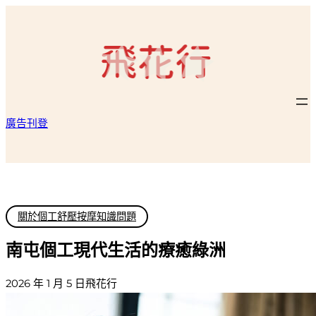
跳
至
主
要
內
容
廣告刊登
關於個工舒壓按摩知識問題
南屯個工現代生活的療癒綠洲
2026 年 1 月 5 日
飛花行