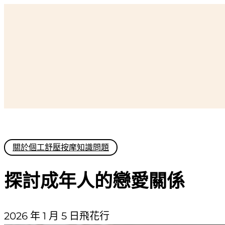
跳
至
主
要
內
容
關於個工舒壓按摩知識問題
探討成年人的戀愛關係
2026 年 1 月 5 日
飛花行