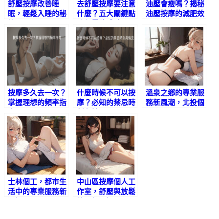
舒壓按摩改善睡
去舒壓按摩要注意
油壓會瘦嗎？揭秘
眠，輕鬆入睡的秘
什麼？五大關鍵點
油壓按摩的減肥效
訣
確保最佳體驗
果
按摩多久去一次？
什麼時候不可以按
溫泉之鄉的專業服
掌握理想的頻率指
摩？必知的禁忌時
務新風潮，北投個
南
刻與情況
工
士林個工，都市生
中山區按摩個人工
活中的專業服務新
作室，舒壓與放鬆
選擇
的理想選擇