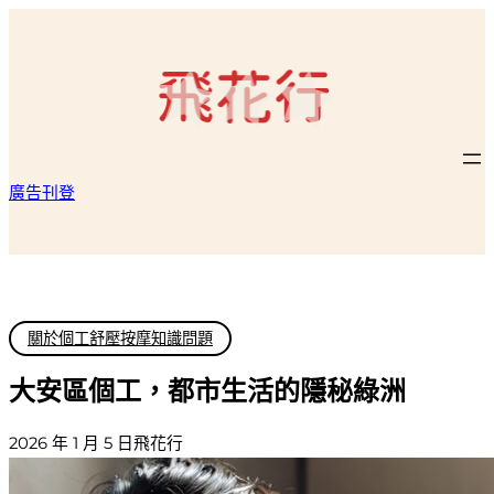
跳
至
主
要
內
容
廣告刊登
關於個工舒壓按摩知識問題
大安區個工，都市生活的隱秘綠洲
2026 年 1 月 5 日
飛花行