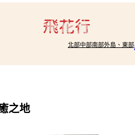
北部
中部
南部
外島、東部
癒之地