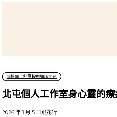
跳
至
主
要
內
容
關於個工舒壓按摩知識問題
北屯個人工作室身心靈的療
2026 年 1 月 5 日
飛花行