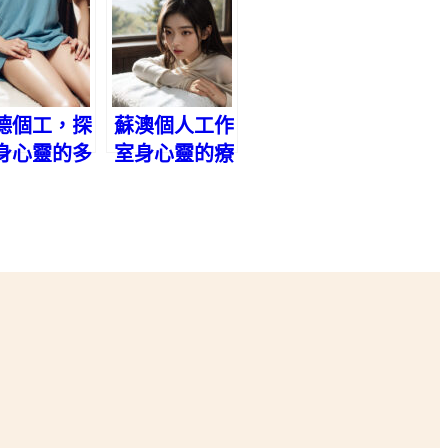
德個工，探
蘇澳個人工作
身心靈的多
室身心靈的療
化選擇
癒聖地