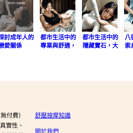
探討成年人的
都市生活中的
都市生活中的
八
戀愛關係
專業與舒適，
隱藏寶石，大
索
信義區個人工
同區個工
樣
作室
（無付費）
舒壓按摩知識
真實性、
關於我們