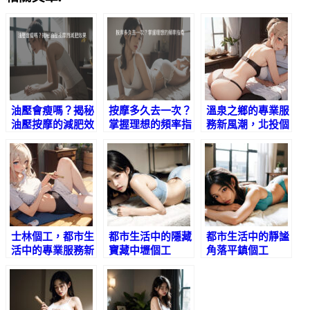
油壓會瘦嗎？揭秘
按摩多久去一次？
溫泉之鄉的專業服
油壓按摩的減肥效
掌握理想的頻率指
務新風潮，北投個
果
南
工
士林個工，都市生
都市生活中的隱藏
都市生活中的靜謐
活中的專業服務新
寶藏中壢個工
角落平鎮個工
選擇