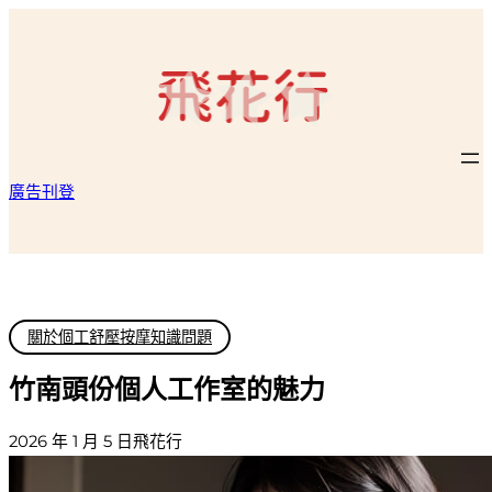
跳
至
主
要
內
容
廣告刊登
關於個工舒壓按摩知識問題
竹南頭份個人工作室的魅力
2026 年 1 月 5 日
飛花行